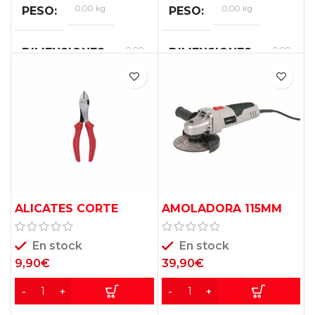
0,00 kg
0,00 kg
PESO
PESO
0,00
0,00
DIMENSIONES
DIMENSIONES
×
×
0,00
0,00
×
×
0,00
0,00
cm
cm
ALICATES CORTE
AMOLADORA 115MM
DIAGONAL 7″ BASICO
500W POWC30100
KRT603004
VARO
En stock
En stock
9,90
€
39,90
€