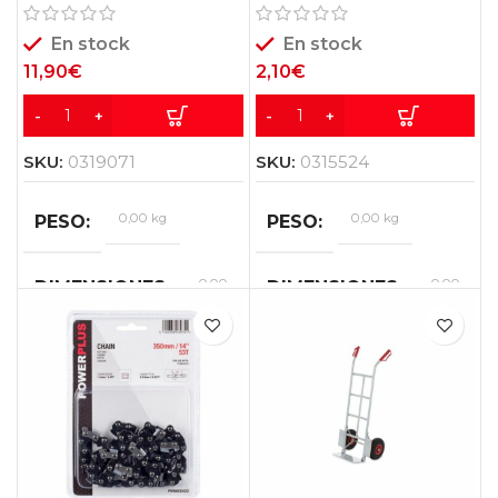
CORTABORDES
140MM KRT409002
POWXG30033/35 2U
En stock
En stock
11,90
€
2,10
€
SKU:
0319071
SKU:
0315524
0,00 kg
0,00 kg
PESO
PESO
0,00
0,00
DIMENSIONES
DIMENSIONES
×
×
0,00
0,00
×
×
0,00
0,00
cm
cm