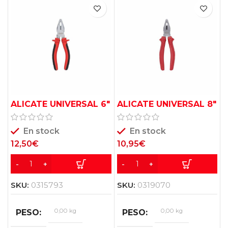
0,00
0,00
×
×
0,00
0,00
cm
cm
ALICATE UNIVERSAL 6″
ALICATE UNIVERSAL 8″
KRT602101
BASICO KRT602003
En stock
En stock
12,50
€
10,95
€
SKU:
0315793
SKU:
0319070
0,00 kg
0,00 kg
PESO
PESO