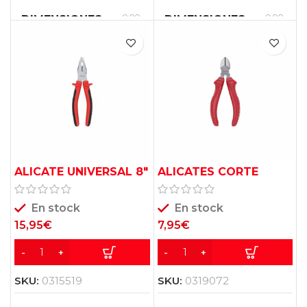
0,00
0,00
DIMENSIONES
DIMENSIONES
×
×
0,00
0,00
×
×
0,00
0,00
cm
cm
ALICATE UNIVERSAL 8″
ALICATES CORTE
KRT602103
DIAGONAL 6″ BASICO
KRT603002
En stock
En stock
15,95
€
7,95
€
SKU:
0315519
SKU:
0319072