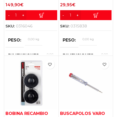
149,90
€
29,95
€
SKU:
0316046
SKU:
0315838
0,00 kg
0,00 kg
PESO
PESO
0,00
0,00
DIMENSIONES
DIMENSIONES
×
×
0,00
0,00
×
×
0,00
0,00
cm
cm
BOBINA RECAMBIO
BUSCAPOLOS VARO