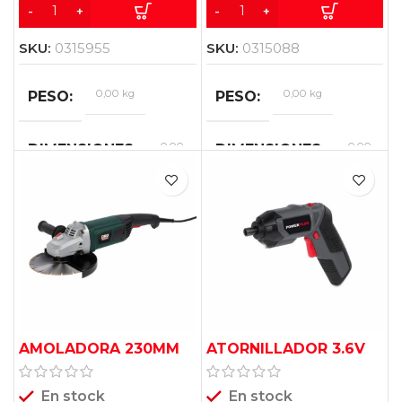
SKU:
0315955
SKU:
0315088
0,00 kg
0,00 kg
PESO
PESO
0,00
0,00
DIMENSIONES
DIMENSIONES
×
×
0,00
0,00
×
×
0,00
0,00
cm
cm
AMOLADORA 230MM
ATORNILLADOR 3.6V
2300W POWP1030
1.3AH POWE00015
En stock
En stock