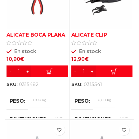
ALICATE BOCA PLANA
ALICATE CLIP
LARGA KREATOR
KREATOR
150MM 6″
En stock
En stock
10,90
€
12,90
€
SKU:
0315482
SKU:
0315541
0,00 kg
0,00 kg
PESO
PESO
0,00
0,00
DIMENSIONES
DIMENSIONES
×
×
0,00
0,00
×
×
0,00
0,00