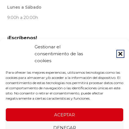
Lunes a Sábado
9:00h a 20:00h
¡Escríbenos!
Gestionar el
Utilizando este
formulario de contacto
consentimiento de las
¿Buscas trabajo?
cookies
Escríbenos en
nuestra página de empleo
Para ofrecer las mejores experiencias, utilizamos tecnologías como las
cookies para almacenar y/o acceder a la información del dispositivo. El
Redes sociales
consentimiento de estas tecnologías nos permitirá procesar datos como
el comportamiento de navegación o las identificaciones únicas en este
sitio. No consentir o retirar el consentimiento, puede afectar
negativamente a ciertas características y funciones.
© 2023 Grupo Pedrós - Diseño por
Airearte
ACEPTAR
Aviso legal
-
Condiciones de uso
-
Política de privacidad
-
DENEGAR
Política de devoluciones
-
Política de cookies