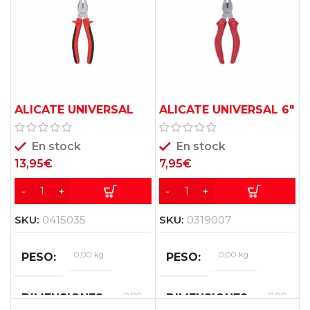
cm
cm
ALICATE UNIVERSAL
ALICATE UNIVERSAL 6″
175MM KRT602102
BASICO KRT602001
En stock
En stock
13,95
€
7,95
€
SKU:
0415035
SKU:
0319007
0,00 kg
0,00 kg
PESO
PESO
0,00
0,00
DIMENSIONES
DIMENSIONES
×
×