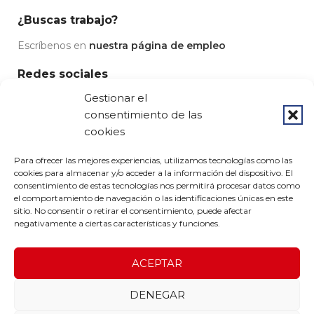
¿Buscas trabajo?
Escríbenos en
nuestra página de empleo
Redes sociales
Gestionar el
consentimiento de las
cookies
© 2023 Grupo Pedrós - Diseño por
Airearte
Para ofrecer las mejores experiencias, utilizamos tecnologías como las
Aviso legal
-
Condiciones de uso
-
Política de privacidad
-
cookies para almacenar y/o acceder a la información del dispositivo. El
Política de devoluciones
-
Política de cookies
consentimiento de estas tecnologías nos permitirá procesar datos como
el comportamiento de navegación o las identificaciones únicas en este
sitio. No consentir o retirar el consentimiento, puede afectar
negativamente a ciertas características y funciones.
ACEPTAR
DENEGAR