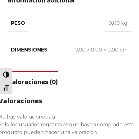
Información adicional
PESO
0,00 kg
DIMENSIONES
0,00 × 0,00 × 0,00 cm
ALTERNAR ALTO CONTRASTE
Valoraciones (0)
ALTERNAR TAMAÑO DE LETRA
Valoraciones
No hay valoraciones aún.
Solo los usuarios registrados que hayan comprado este
producto pueden hacer una valoración.