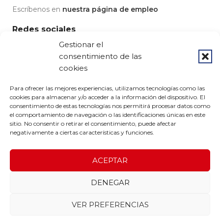
Escríbenos en
nuestra página de empleo
Redes sociales
Gestionar el
consentimiento de las
cookies
© 2023 Grupo Pedrós - Diseño por
Airearte
Para ofrecer las mejores experiencias, utilizamos tecnologías como las
cookies para almacenar y/o acceder a la información del dispositivo. El
Aviso legal
-
Condiciones de uso
-
Política de privacidad
-
Política de devoluciones
-
Política de cookies
consentimiento de estas tecnologías nos permitirá procesar datos como
el comportamiento de navegación o las identificaciones únicas en este
sitio. No consentir o retirar el consentimiento, puede afectar
negativamente a ciertas características y funciones.
ACEPTAR
DENEGAR
VER PREFERENCIAS