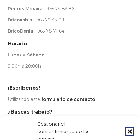
Pedrós Moraira
- 965 74 83 86
Bricoxabia
- 965 79 43 09
BricoDenia
- 965 78 71 64
Horario
Lunes a Sábado
9:00h a 20:00h
¡Escríbenos!
Utilizando este
formulario de contacto
¿Buscas trabajo?
Escríbenos en
nuestra página de empleo
Gestionar el
consentimiento de las
Redes sociales
cookies