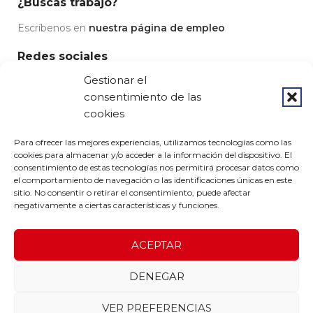
¿Buscas trabajo?
Escríbenos en
nuestra página de empleo
Redes sociales
Gestionar el
consentimiento de las
cookies
© 2023 Grupo Pedrós - Diseño por
Airearte
Para ofrecer las mejores experiencias, utilizamos tecnologías como las
Aviso legal
-
Condiciones de uso
-
Política de privacidad
-
cookies para almacenar y/o acceder a la información del dispositivo. El
Política de devoluciones
-
Política de cookies
consentimiento de estas tecnologías nos permitirá procesar datos como
el comportamiento de navegación o las identificaciones únicas en este
sitio. No consentir o retirar el consentimiento, puede afectar
negativamente a ciertas características y funciones.
ACEPTAR
DENEGAR
VER PREFERENCIAS