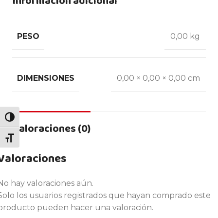
Información adicional
PESO
0,00 kg
DIMENSIONES
0,00 × 0,00 × 0,00 cm
ALTERNAR ALTO CONTRASTE
Valoraciones (0)
ALTERNAR TAMAÑO DE LETRA
Valoraciones
No hay valoraciones aún.
Solo los usuarios registrados que hayan comprado este
producto pueden hacer una valoración.