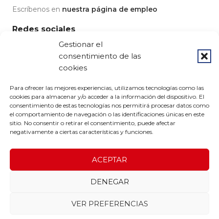
Escríbenos en
nuestra página de empleo
Redes sociales
Gestionar el
consentimiento de las
cookies
© 2023 Grupo Pedrós - Diseño por
Airearte
Para ofrecer las mejores experiencias, utilizamos tecnologías como las
cookies para almacenar y/o acceder a la información del dispositivo. El
Aviso legal
-
Condiciones de uso
-
Política de privacidad
-
Política de devoluciones
-
Política de cookies
consentimiento de estas tecnologías nos permitirá procesar datos como
el comportamiento de navegación o las identificaciones únicas en este
sitio. No consentir o retirar el consentimiento, puede afectar
negativamente a ciertas características y funciones.
ACEPTAR
DENEGAR
VER PREFERENCIAS
FORMON