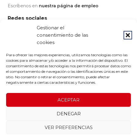
Escríbenos en
nuestra página de empleo
Redes sociales
Gestionar el
consentimiento de las
cookies
© 2023 Grupo Pedrós - Diseño por
Airearte
Para ofrecer las mejores experiencias, utilizamos tecnologías como las
cookies para almacenar y/o acceder a la información del dispositivo. El
Aviso legal
-
Condiciones de uso
-
Política de privacidad
-
Política de devoluciones
-
Política de cookies
consentimiento de estas tecnologías nos permitirá procesar datos como
el comportamiento de navegación o las identificaciones únicas en este
sitio. No consentir o retirar el consentimiento, puede afectar
negativamente a ciertas características y funciones.
ACEPTAR
DENEGAR
VER PREFERENCIAS
FORMON