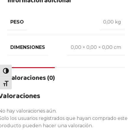
Información adicional
PESO
0,00 kg
DIMENSIONES
0,00 × 0,00 × 0,00 cm
ALTERNAR ALTO CONTRASTE
Valoraciones (0)
ALTERNAR TAMAÑO DE LETRA
Valoraciones
No hay valoraciones aún.
Solo los usuarios registrados que hayan comprado este
producto pueden hacer una valoración.